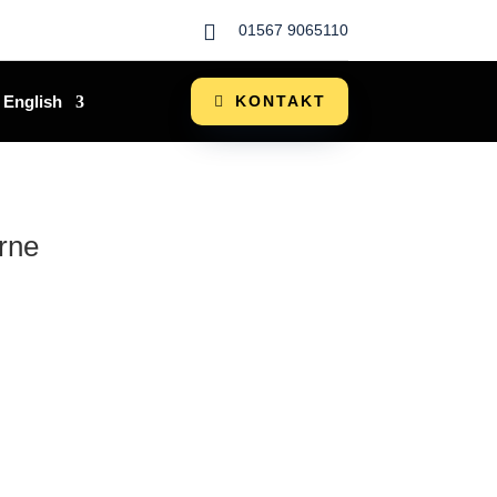

01567 9065110
English
KONTAKT
rne