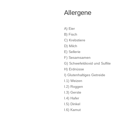
Allergene
A) Eier
B) Fisch
C) Krebstiere
D) Milch
E) Sellerie
F) Sesamsamen
G) Schwefeldioxid und Sulfite
H) Erdnüsse
I) Glutenhaltiges Getreide
I.1) Weizen
I.2) Roggen
I.3) Gerste
I.4) Hafer
I.5) Dinkel
I.6) Kamut