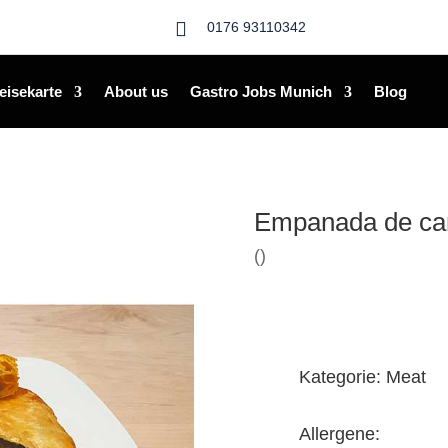

0176 93110342
eisekarte
About us
Gastro Jobs Munich
Blog
Empanada de ca
()
Kategorie: Meat
Allergene: