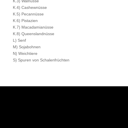
K.3) Walnüsse
K.4) Cashewnüsse
K.5) Pecannüsse
K.6) Pistazien
K.7) Macadamianüsse
K.8) Queenslandnüsse
L) Senf
M) Sojabohnen
N) Weichtiere
S) Spuren von Schalenfrüchten