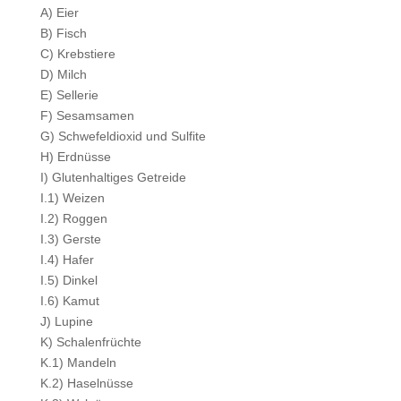
A) Eier
B) Fisch
C) Krebstiere
D) Milch
E) Sellerie
F) Sesamsamen
G) Schwefeldioxid und Sulfite
H) Erdnüsse
I) Glutenhaltiges Getreide
I.1) Weizen
I.2) Roggen
I.3) Gerste
I.4) Hafer
I.5) Dinkel
I.6) Kamut
J) Lupine
K) Schalenfrüchte
K.1) Mandeln
K.2) Haselnüsse