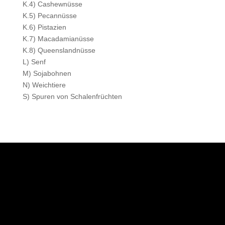
K.4) Cashewnüsse
K.5) Pecannüsse
K.6) Pistazien
K.7) Macadamianüsse
K.8) Queenslandnüsse
L) Senf
M) Sojabohnen
N) Weichtiere
S) Spuren von Schalenfrüchten