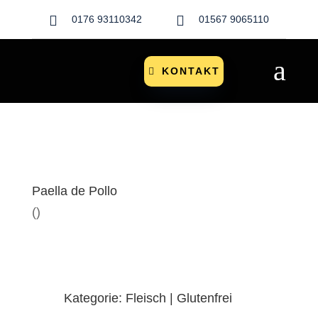


0176 93110342
01567 9065110
a
KONTAKT
Paella de Pollo
()
Kategorie: Fleisch | Glutenfrei