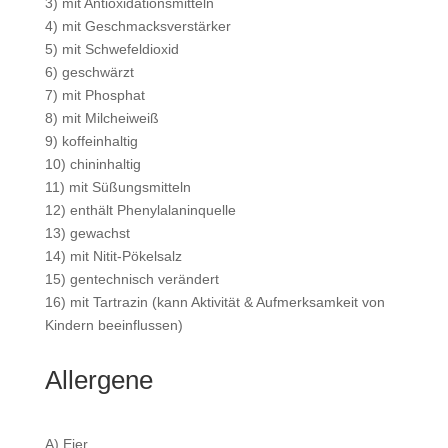
3) mit Antioxidationsmitteln
4) mit Geschmacksverstärker
5) mit Schwefeldioxid
6) geschwärzt
7) mit Phosphat
8) mit Milcheiweiß
9) koffeinhaltig
10) chininhaltig
11) mit Süßungsmitteln
12) enthält Phenylalaninquelle
13) gewachst
14) mit Nitit-Pökelsalz
15) gentechnisch verändert
16) mit Tartrazin (kann Aktivität & Aufmerksamkeit von
Kindern beeinflussen)
Allergene
A) Eier