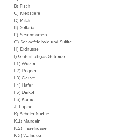
B) Fisch
C) Krebstiere
D) Milch
E) Sellerie
F) Sesamsamen
G) Schwefeldioxid und Sulfite
H) Erdnüsse
I) Glutenhaltiges Getreide
I.1) Weizen
I.2) Roggen
I.3) Gerste
I.4) Hafer
I.5) Dinkel
I.6) Kamut
J) Lupine
K) Schalenfrüchte
K.1) Mandeln
K.2) Haselnüsse
K.3) Walnüsse