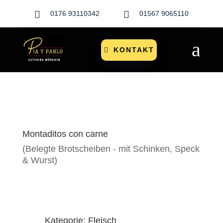


0176 93110342
01567 9065110
a
KONTAKT
Montaditos con carne
(Belegte Brotscheiben - mit Schinken, Speck
& Wurst)
Kategorie: Fleisch