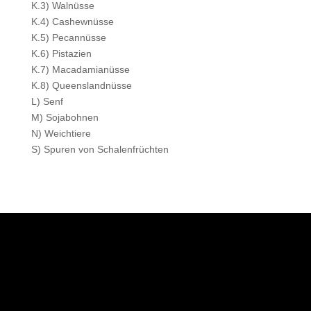
K.3) Walnüsse
K.4) Cashewnüsse
K.5) Pecannüsse
K.6) Pistazien
K.7) Macadamianüsse
K.8) Queenslandnüsse
L) Senf
M) Sojabohnen
N) Weichtiere
S) Spuren von Schalenfrüchten