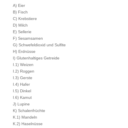
A) Eier
B) Fisch
C) Krebstiere
D) Milch
E) Sellerie
F) Sesamsamen
G) Schwefeldioxid und Sulfite
H) Erdnüsse
I) Glutenhaltiges Getreide
I.1) Weizen
I.2) Roggen
I.3) Gerste
I.4) Hafer
I.5) Dinkel
I.6) Kamut
J) Lupine
K) Schalenfrüchte
K.1) Mandeln
K.2) Haselnüsse