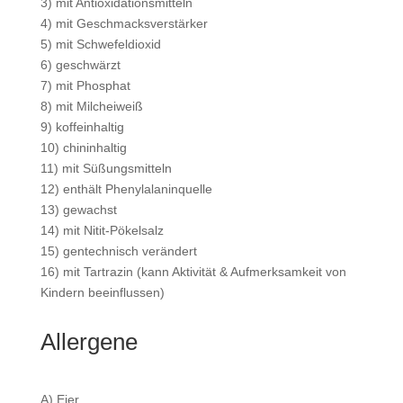
3) mit Antioxidationsmitteln
4) mit Geschmacksverstärker
5) mit Schwefeldioxid
6) geschwärzt
7) mit Phosphat
8) mit Milcheiweiß
9) koffeinhaltig
10) chininhaltig
11) mit Süßungsmitteln
12) enthält Phenylalaninquelle
13) gewachst
14) mit Nitit-Pökelsalz
15) gentechnisch verändert
16) mit Tartrazin (kann Aktivität & Aufmerksamkeit von
Kindern beeinflussen)
Allergene
A) Eier