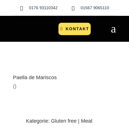


0176 93110342
01567 9065110
a
KONTAKT
Paella de Mariscos
()
Kategorie: Gluten free | Meat