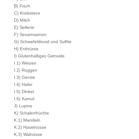
B) Fisch
C) Krebstiere
D) Milch
E) Sellerie
F) Sesamsamen
G) Schwefeldioxid und Sulfite
H) Erdnüsse
I) Glutenhaltiges Getreide
I.1) Weizen
I.2) Roggen
I.3) Gerste
I.4) Hafer
I.5) Dinkel
I.6) Kamut
J) Lupine
K) Schalenfrüchte
K.1) Mandeln
K.2) Haselnüsse
K.3) Walnüsse