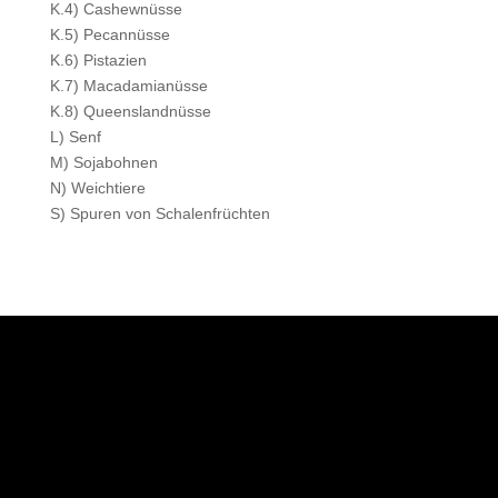
K.4) Cashewnüsse
K.5) Pecannüsse
K.6) Pistazien
K.7) Macadamianüsse
K.8) Queenslandnüsse
L) Senf
M) Sojabohnen
N) Weichtiere
S) Spuren von Schalenfrüchten