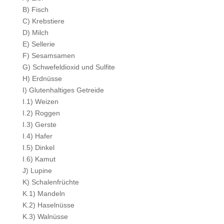
B) Fisch
C) Krebstiere
D) Milch
E) Sellerie
F) Sesamsamen
G) Schwefeldioxid und Sulfite
H) Erdnüsse
I) Glutenhaltiges Getreide
I.1) Weizen
I.2) Roggen
I.3) Gerste
I.4) Hafer
I.5) Dinkel
I.6) Kamut
J) Lupine
K) Schalenfrüchte
K.1) Mandeln
K.2) Haselnüsse
K.3) Walnüsse