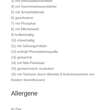
3) mit Antioxidationsmitteln
4) mit Geschmacksverstärker
5) mit Schwefeldioxid
6) geschwärzt
7) mit Phosphat
8) mit Milcheiweiß
9) koffeinhaltig
10) chininhaltig
11) mit Süßungsmitteln
12) enthält Phenylalaninquelle
13) gewachst
14) mit Nitit-Pökelsalz
15) gentechnisch verändert
16) mit Tartrazin (kann Aktivität & Aufmerksamkeit von
Kindern beeinflussen)
Allergene
A) Eier