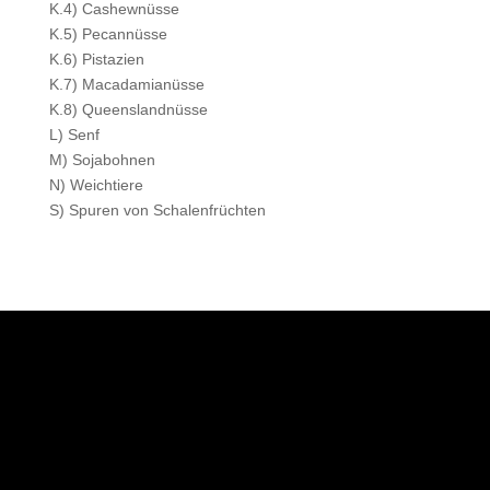
K.4) Cashewnüsse
K.5) Pecannüsse
K.6) Pistazien
K.7) Macadamianüsse
K.8) Queenslandnüsse
L) Senf
M) Sojabohnen
N) Weichtiere
S) Spuren von Schalenfrüchten