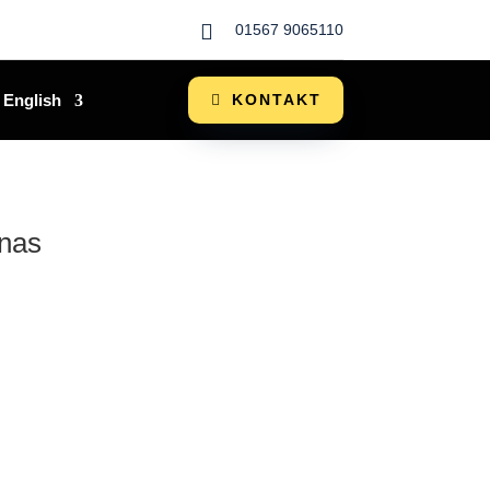

01567 9065110
English
KONTAKT
nas