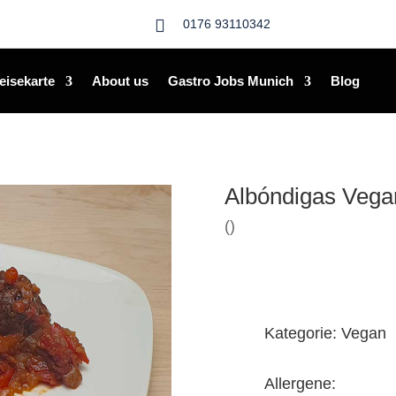

0176 93110342
eisekarte
About us
Gastro Jobs Munich
Blog
Albóndigas Vega
()
Kategorie: Vegan
Allergene: