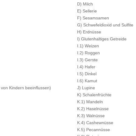
D) Milch
E) Sellerie
F) Sesamsamen
G) Schwefeldioxid und Sulfite
H) Erdnüsse
I) Glutenhaltiges Getreide
I.1) Weizen
I.2) Roggen
I.3) Gerste
I.4) Hafer
I.5) Dinkel
I.6) Kamut
t von Kindern beeinflussen)
J) Lupine
K) Schalenfrüchte
K.1) Mandeln
K.2) Haselnüsse
K.3) Walnüsse
K.4) Cashewnüsse
K.5) Pecannüsse