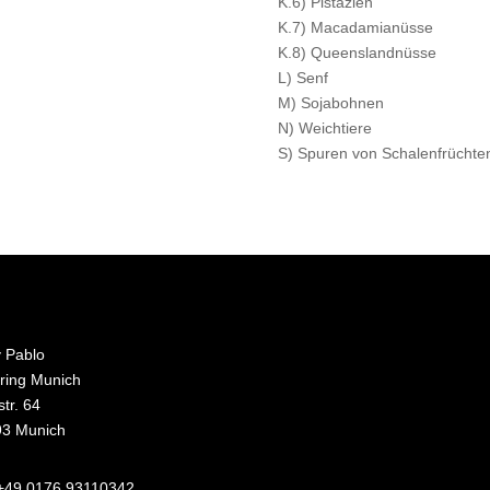
K.6) Pistazien
K.7) Macadamianüsse
K.8) Queenslandnüsse
L) Senf
M) Sojabohnen
N) Weichtiere
S) Spuren von Schalenfrüchte
y Pablo
ring Munich
str. 64
3 Munich
+49 0176 93110342