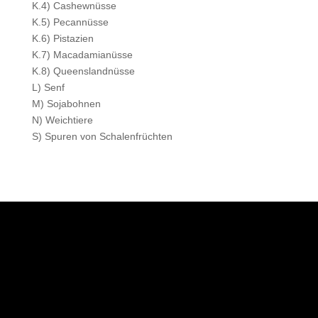
K.4) Cashewnüsse
K.5) Pecannüsse
K.6) Pistazien
K.7) Macadamianüsse
K.8) Queenslandnüsse
L) Senf
M) Sojabohnen
N) Weichtiere
S) Spuren von Schalenfrüchten