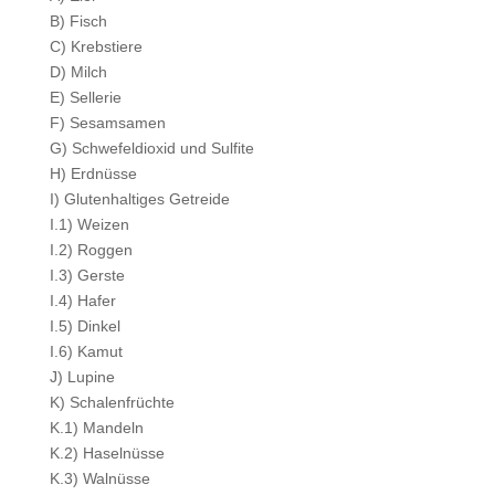
B) Fisch
C) Krebstiere
D) Milch
E) Sellerie
F) Sesamsamen
G) Schwefeldioxid und Sulfite
H) Erdnüsse
I) Glutenhaltiges Getreide
I.1) Weizen
I.2) Roggen
I.3) Gerste
I.4) Hafer
I.5) Dinkel
I.6) Kamut
J) Lupine
K) Schalenfrüchte
K.1) Mandeln
K.2) Haselnüsse
K.3) Walnüsse