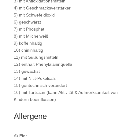
3) mit Antioxidationsmitteln
4) mit Geschmacksverstärker
5) mit Schwefeldioxid
6) geschwärzt
7) mit Phosphat
8) mit Milcheiweiß
9) koffeinhaltig
10) chininhaltig
11) mit Süßungsmitteln
12) enthält Phenylalaninquelle
13) gewachst
14) mit Nitit-Pökelsalz
15) gentechnisch verändert
16) mit Tartrazin (kann Aktivität & Aufmerksamkeit von
Kindern beeinflussen)
Allergene
A) Eier