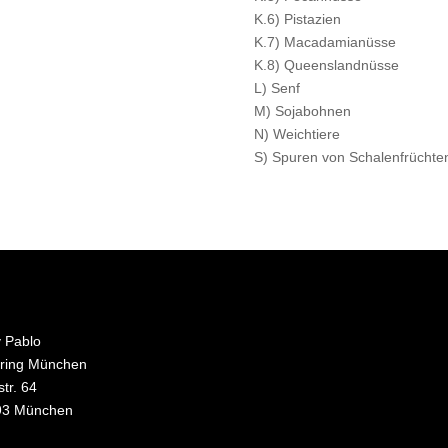
K.6) Pistazien
K.7) Macadamianüsse
K.8) Queenslandnüsse
L) Senf
M) Sojabohnen
N) Weichtiere
S) Spuren von Schalenfrüchte
y Pablo
ring München
str. 64
93 München