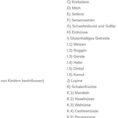
C) Krebstiere
D) Milch
E) Sellerie
F) Sesamsamen
G) Schwefeldioxid und Sulfite
H) Erdnüsse
I) Glutenhaltiges Getreide
I.1) Weizen
I.2) Roggen
I.3) Gerste
I.4) Hafer
I.5) Dinkel
I.6) Kamut
t von Kindern beeinflussen)
J) Lupine
K) Schalenfrüchte
K.1) Mandeln
K.2) Haselnüsse
K.3) Walnüsse
K.4) Cashewnüsse
K.5) Pecannüsse