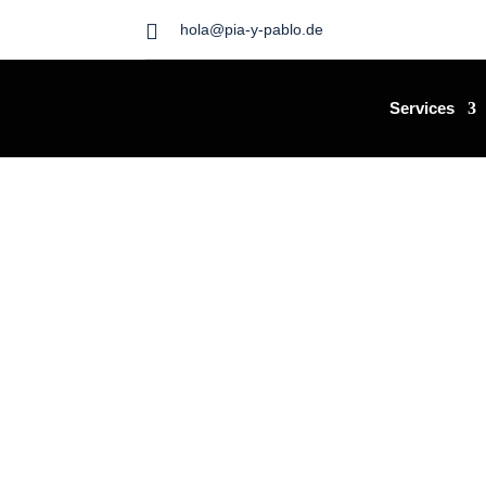

hola@pia-y-pablo.de
Services